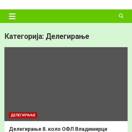
Skip
ФУДБАЛСКИ
to
content
САВЕЗ
ВЛАДИМИРЦИ
Категорија:
Делегирање
ДЕЛЕГИРАЊЕ
Делегирање 8. коло ОФЛ Владимирци