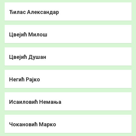
Ђилас Александар
Цвејић Милош
Цвејић Душан
Негић Рајко
Исаиловић Немања
Чокановић Марко