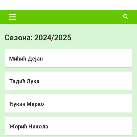
Skip
ФУДБАЛСКИ
to
content
САВЕЗ
ВЛАДИМИРЦИ
Сезона:
2024/2025
Мићић Дејан
Тадић Лука
Ђукин Марко
Жорић Никола