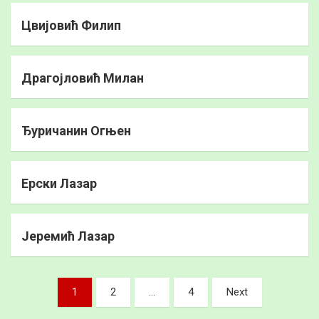
Цвијовић Филип
Драгојловић Милан
Ђуричанин Огњен
Ерски Лазар
Јеремић Лазар
Пагинација
1
2
…
4
Next
чланака