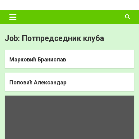
Skip
ФУДБАЛСКИ
to
content
САВЕЗ
ВЛАДИМИРЦИ
Job:
Потпредседник клуба
Марковић Бранислав
Поповић Александар