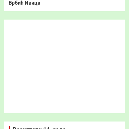
Врбић Ивица