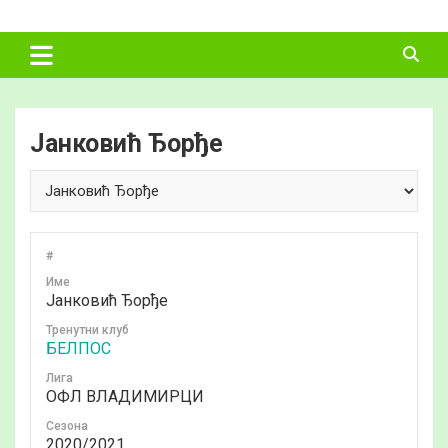
Skip
ФУДБАЛСКИ
to
content
САВЕЗ
ВЛАДИМИРЦИ
Јанковић Ђорђе
#
Име
Јанковић Ђорђе
Тренутни клуб
БЕЛПОС
Лига
ОФЛ ВЛАДИМИРЦИ
Сезона
2020/2021