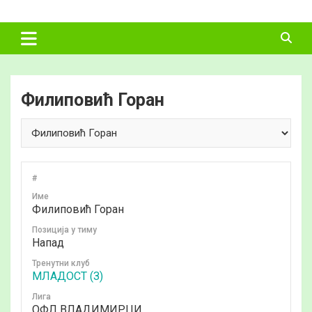
Skip
ФУДБАЛСКИ
to
content
САВЕЗ
ВЛАДИМИРЦИ
Филиповић Горан
#
Име
Филиповић Горан
Позиција у тиму
Напад
Тренутни клуб
МЛАДОСТ (З)
Лига
ОФЛ ВЛАДИМИРЦИ