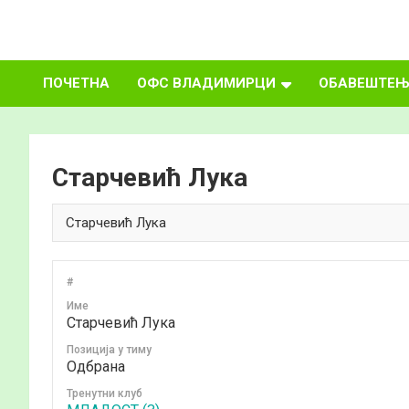
Skip
to
ФУДБАЛСКИ
content
ПОЧЕТНА
ОФС ВЛАДИМИРЦИ
ОБАВЕШТЕЊ
САВЕЗ
ВЛАДИМИРЦИ
Старчевић Лука
#
Име
Старчевић Лука
Позиција у тиму
Одбрана
Тренутни клуб