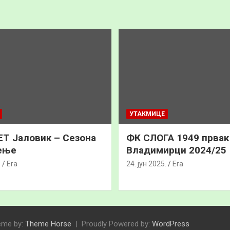
УТАКМИЦЕ
Т Јаловик – Сезона
ФК СЛОГА 1949 прва
ење
Владимирци 2024/25
.
Era
24. јун 2025.
Era
eme by:
Theme Horse
Proudly Powered by:
WordPress