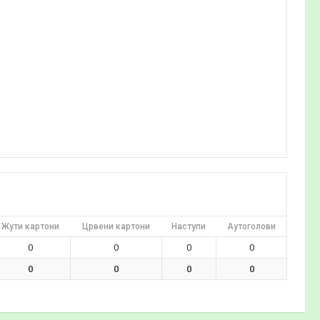
Жути картони
Црвени картони
Наступи
Аутоголови
0
0
0
0
0
0
0
0