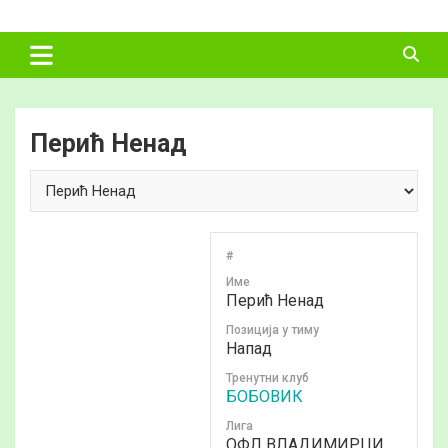
Skip
ФУДБАЛСКИ
to
content
САВЕЗ
ВЛАДИМИРЦИ
Перић Ненад
#
Име
Перић Ненад
Позиција у тиму
Напад
Тренутни клуб
БОБОВИК
Лига
ОФЛ ВЛАДИМИРЦИ