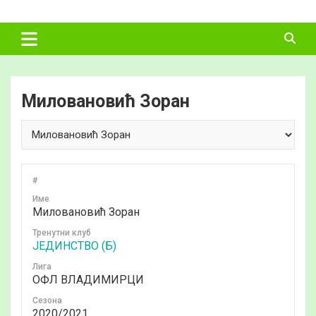
Skip
ФУДБАЛСКИ
to
content
САВЕЗ
ВЛАДИМИРЦИ
Миловановић Зоран
#
Име
Миловановић Зоран
Тренутни клуб
ЈЕДИНСТВО (Б)
Лига
ОФЛ ВЛАДИМИРЦИ
Сезона
2020/2021