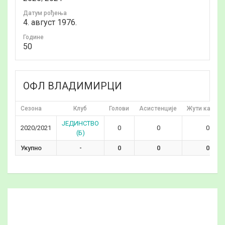
Датум рођења
4. август 1976.
Годинe
50
ОФЛ ВЛАДИМИРЦИ
Сезона
Клуб
Голови
Асистенције
Жути картон
ЈЕДИНСТВО
2020/2021
0
0
0
(Б)
Укупно
-
0
0
0