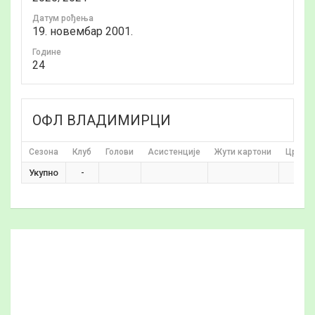
Датум рођења
19. новембар 2001.
Годинe
24
ОФЛ ВЛАДИМИРЦИ
Сезона
Клуб
Голови
Асистенције
Жути картони
Црвени
Укупно
-