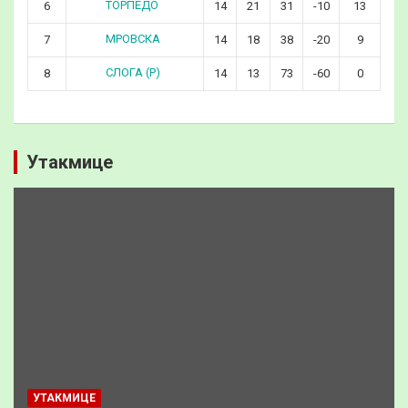
ТОРПЕДО
6
14
21
31
-10
13
МРОВСКА
7
14
18
38
-20
9
СЛОГА (Р)
8
14
13
73
-60
0
Утакмице
УТАКМИЦЕ