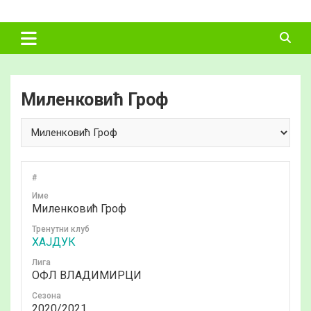
Skip
ФУДБАЛСКИ
to
content
САВЕЗ
ВЛАДИМИРЦИ
Миленковић Гроф
#
Име
Миленковић Гроф
Тренутни клуб
ХАЈДУК
Лига
ОФЛ ВЛАДИМИРЦИ
Сезона
2020/2021