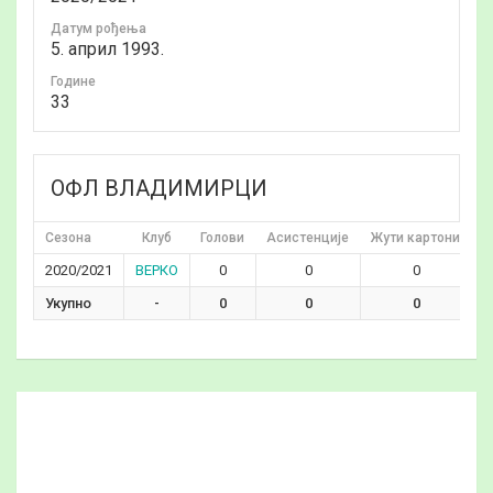
Датум рођења
5. април 1993.
Годинe
33
ОФЛ ВЛАДИМИРЦИ
Сезона
Клуб
Голови
Асистенције
Жути картони
Ц
2020/2021
ВЕРКО
0
0
0
Укупно
-
0
0
0