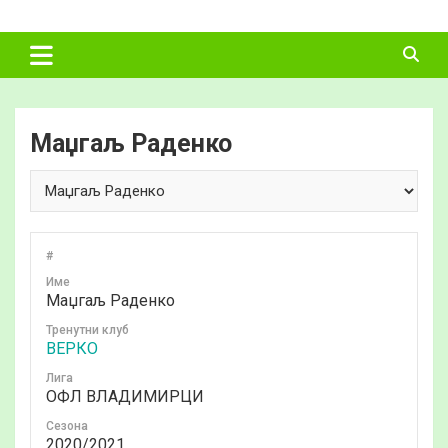
Skip
ФУДБАЛСКИ
to
content
САВЕЗ
ВЛАДИМИРЦИ
Маџгаљ Раденко
#
Име
Маџгаљ Раденко
Тренутни клуб
ВЕРКО
Лига
ОФЛ ВЛАДИМИРЦИ
Сезона
2020/2021