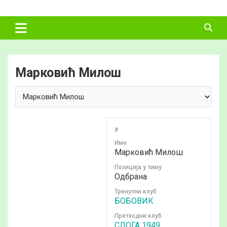
Skip
ФУДБАЛСКИ
to
content
САВЕЗ
ВЛАДИМИРЦИ
Марковић Милош
#
Име
Марковић Милош
Позиција у тиму
Одбрана
Тренутни клуб
БОБОВИК
Претходни клуб
СЛОГА 1949