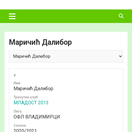
Skip
ФУДБАЛСКИ
to
content
САВЕЗ
ВЛАДИМИРЦИ
Маричић Далибор
#
Име
Маричић Далибор
Тренутни клуб
МЛАДОСТ 2013
Лига
ОФЛ ВЛАДИМИРЦИ
Сезона
2020/2021