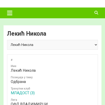
Skip
ФУДБАЛСКИ
to
content
САВЕЗ
ВЛАДИМИРЦИ
Лекић Никола
#
Име
Лекић Никола
Позиција у тиму
Одбрана
Тренутни клуб
МЛАДОСТ (З)
Лига
ОФЛ ВЛАДИМИРЦИ