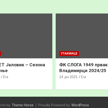
УТАКМИЦЕ
Т Јаловик – Сезона
ФК СЛОГА 1949 прва
ење
Владимирци 2024/25
.
Era
24. јун 2025.
Era
eme by:
Theme Horse
Proudly Powered by:
WordPress