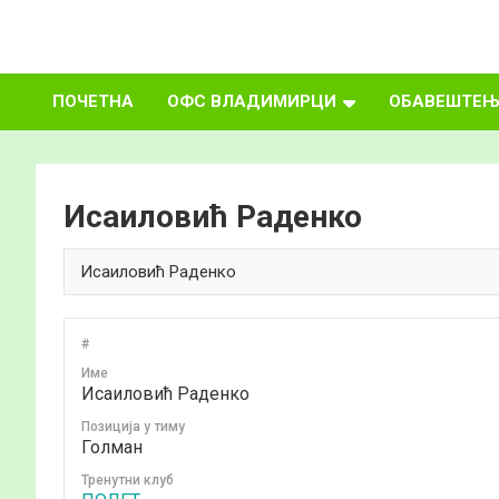
Skip
to
ФУДБАЛСКИ
content
ПОЧЕТНА
ОФС ВЛАДИМИРЦИ
ОБАВЕШТЕЊ
САВЕЗ
ВЛАДИМИРЦИ
Исаиловић Раденко
#
Име
Исаиловић Раденко
Позиција у тиму
Голман
Тренутни клуб