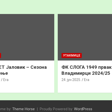
УТАКМИЦЕ
Т Јаловик – Сезона
ФК СЛОГА 1949 прва
ење
Владимирци 2024/25
.
Era
24. јун 2025.
Era
eme by:
Theme Horse
Proudly Powered by:
WordPress