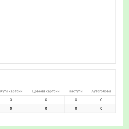
Жути картони
Црвени картони
Наступи
Аутоголови
0
0
0
0
0
0
0
0