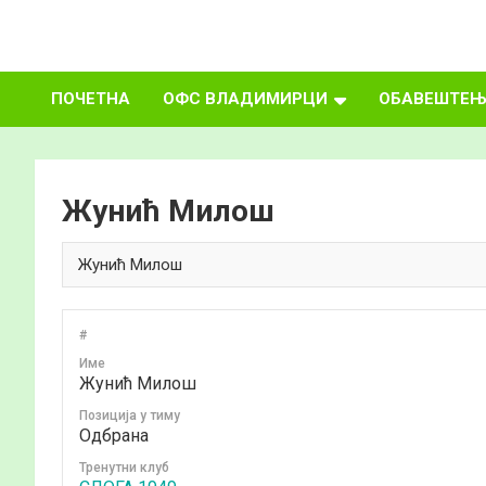
Skip
to
ФУДБАЛСКИ
content
ПОЧЕТНА
ОФС ВЛАДИМИРЦИ
ОБАВЕШТЕЊ
САВЕЗ
ВЛАДИМИРЦИ
Жунић Милош
#
Име
Жунић Милош
Позиција у тиму
Одбрана
Тренутни клуб