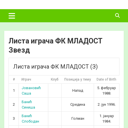
Skip
ФУДБАЛСКИ
to
content
САВЕЗ
ВЛАДИМИРЦИ
Листа играча ФК МЛАДОСТ
Звезд
Листа играча ФК МЛАДОСТ (З)
#
Играч
Клуб
Позиција у тиму
Date of Birth
Год
Јовановић
5. фебруар
1
Напад
3
Саша
1988.
Банић
2
Средина
2. јун 1996.
3
Синиша
Банић
1. јануар
3
Голман
4
Слободан
1984.