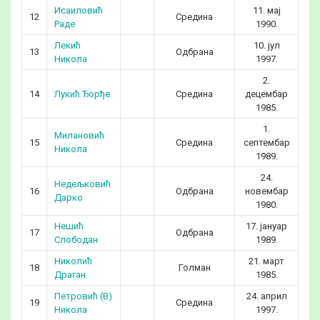
Исаиловић
11. мај
12
Средина
3
Раде
1990.
Лекић
10. јул
13
Одбрана
2
Никола
1997.
2.
14
Лукић Ђорђе
Средина
децембар
4
1985.
1.
Милановић
15
Средина
септембар
3
Никола
1989.
24.
Недељковић
16
Одбрана
новембар
4
Дарко
1980.
Нешић
17. јануар
17
Одбрана
3
Слободан
1989.
Николић
21. март
18
Голман
4
Драган
1985.
Петровић (В)
24. април
19
Средина
2
Никола
1997.