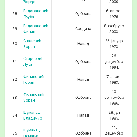
Ђорђе
2000.
Радовановић
6. август
28
Одбрана
4
Љуба
1978.
Радовановић
8. фебруар
29
Средина
2
Филип
2003.
Спалевић
26. јануар
30
Напад
5
Зоран
1973.
26.
Старчевић
31
Одбрана
децембар
3
Лука
1994.
Филиповић
7. април
32
Напад
4
Горан
1983.
10.
Филиповић
33
Одбрана
септембар
3
Зоран
1986.
Шуманац
28. јул
34
Напад
4
Владимир
1985.
11.
Шуманац
35
Одбрана
децембар
3
Немања