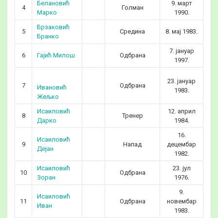
Белановић
9. март
4
Голман
3
Марко
1990.
Брзаковић
5
Средина
8. мај 1983.
4
Бранко
7. јануар
6
Гајић Милош
Одбрана
2
1997.
23. јануар
7
Одбрана
4
Ивановић
1983.
Жељко
Исаиловић
12. април
8
Тренер
4
Дарко
1984.
16.
Исаиловић
9
Напад
децембар
4
Дејан
1982.
Исаиловић
23. јул
10
Одбрана
5
Зоран
1976.
9.
Исаиловић
11
Одбрана
новембар
4
Иван
1983.