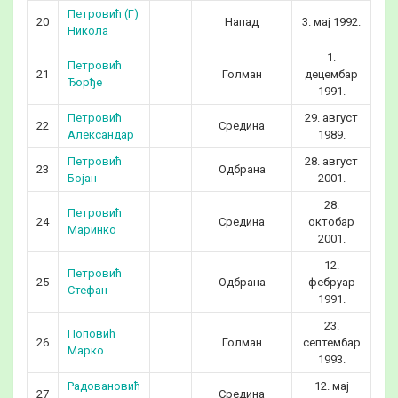
Петровић (Г)
20
Напад
3. мај 1992.
3
Никола
1.
Петровић
21
Голман
децембар
3
Ђорђе
1991.
Петровић
29. август
22
Средина
3
Александар
1989.
Петровић
28. август
23
Одбрана
2
Бојан
2001.
28.
Петровић
24
Средина
октобар
2
Маринко
2001.
12.
Петровић
25
Одбрана
фебруар
3
Стефан
1991.
23.
Поповић
26
Голман
септембар
3
Марко
1993.
Радовановић
12. мај
27
Средина
2