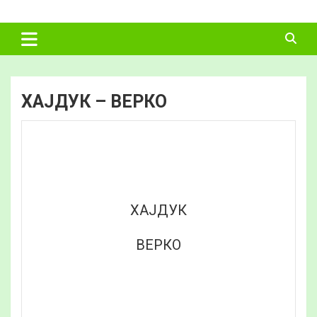
Skip
ФУДБАЛСКИ
to
content
САВЕЗ
ВЛАДИМИРЦИ
ХАЈДУК – ВЕРКО
ХАЈДУК
ВЕРКО