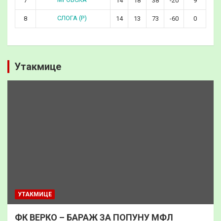
7
14
18
38
-20
9
СЛОГА (Р)
8
14
13
73
-60
0
Утакмице
УТАКМИЦЕ
ФК ВЕРКО – БАРАЖ ЗА ПОПУНУ МФЛ