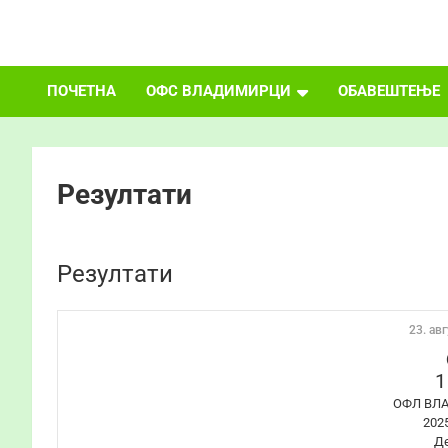
Skip
to
ФУДБАЛСКИ САВЕЗ
content
ПОЧЕТНА
ОФС ВЛАДИМИРЦИ
ОБАВЕШТЕЊЕ
ВЛАДИМИРЦИ
Резултати
Резултати
23. авг
1
ОФЛ ВЛ
202
Д