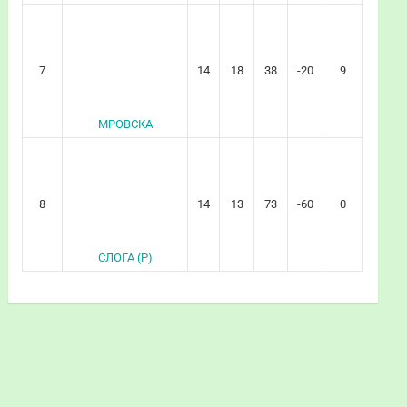
7
14
18
38
-20
9
МРОВСКА
8
14
13
73
-60
0
СЛОГА (Р)