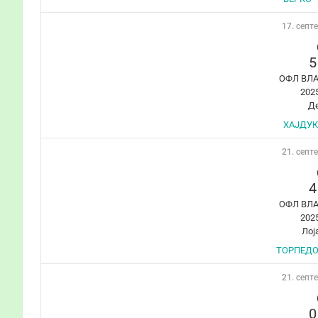
17. септ
5
ОФЛ ВЛ
202
Д
ХАЈДУК
21. септ
4
ОФЛ ВЛ
202
Лој
ТОРПЕДО 
21. септ
0