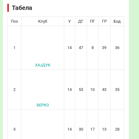
Табела
Поз
Клуб
У
ДГ
ПГ
ГР
Бод
1
14
47
8
39
36
ХАЈДУК
2
14
53
10
43
35
ВЕРКО
3
14
30
17
13
28