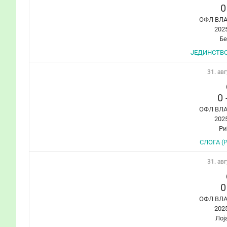
0
ОФЛ ВЛ
202
Б
ЈЕДИНСТВО 
31. авг
0
ОФЛ ВЛ
202
Ри
СЛОГА (Р
31. авг
0
ОФЛ ВЛ
202
Лој