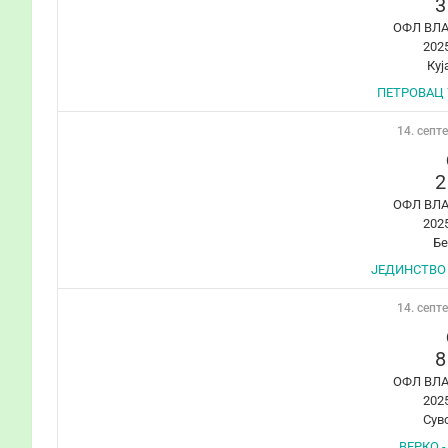
3
ОФЛ ВЛ
202
Куј
ПЕТРОВАЦ 
14. септ
2
ОФЛ ВЛ
202
Б
ЈЕДИНСТВО 
14. септ
8
ОФЛ ВЛ
202
Сув
ВЕРКО -