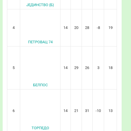
ЈЕДИНСТВО (Б)
4
14
20
28
-8
19
ПЕТРОВАЦ 74
5
14
29
26
3
18
БЕЛПОС
6
14
21
31
-10
13
ТОРПЕДО