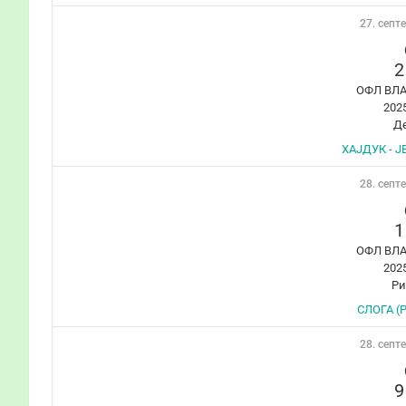
27. септ
2
ОФЛ ВЛ
202
Д
ХАЈДУК - Ј
28. септ
1
ОФЛ ВЛ
202
Ри
СЛОГА (Р
28. септ
9