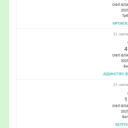
ОФЛ ВЛ
202
Тр
МРОВСКА
21. септ
4
ОФЛ ВЛ
202
Б
ЈЕДИНСТВО (Б
21. септ
1
ОФЛ ВЛ
202
Бе
БЕЛПОС