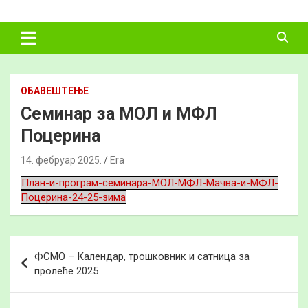
Skip
ФУДБАЛСКИ
to
content
САВЕЗ
ВЛАДИМИРЦИ
ОБАВЕШТЕЊЕ
Семинар за МОЛ и МФЛ
Поцерина
14. фебруар 2025.
Era
План-и-програм-семинара-МОЛ-МФЛ-Мачва-и-МФЛ-
Поцерина-24-25-зима
Кретање
ФСМО – Календар, трошковник и сатница за
чланка
пролеће 2025