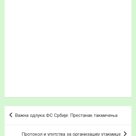
Кретање
Важна одлука ФС Србије: Престанак такмичења
чланка
Протокол и упутства за организацију утакмице