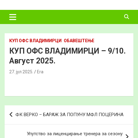
Skip
ФУДБАЛСКИ
to
content
САВЕЗ
ВЛАДИМИРЦИ
КУП ОФС ВЛАДИМИРЦИ
ОБАВЕШТЕЊЕ
КУП ОФС ВЛАДИМИРЦИ – 9/10.
Август 2025.
27. јул 2025.
Era
Кретање
ФК ВЕРКО – БАРАЖ ЗА ПОПУНУ МФЛ ПОЦЕРИНА
чланка
Упутство за лиценцирање тренера за сезону